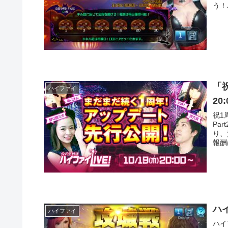
う！
「祝
ハイファイ
20
祝1
Pa
り、
報酬
ハ
ハイファイ
ハイ