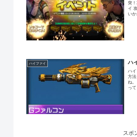
突！
イ 
いか
ハ
ハイファイ
ハイ
方法
ね。
って
スポ