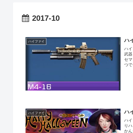
2017-10
ハ
ハイファイ
ハイ
武器
セマ
つで
ハ
ハイファイ
ハイ
りハ
かん