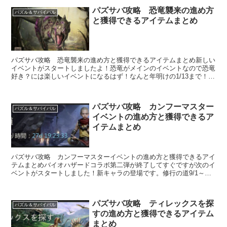
パズサバ攻略 恐竜襲来の進め方
パズル＆サバイバル
と獲得できるアイテムまとめ
パズサバ攻略 恐竜襲来の進め方と獲得できるアイテムまとめ新しい
イベントがスタートしましたよ！恐竜がメインのイベントなので恐竜
好き？には楽しいイベントになるはず！なんと年明けの1/13まで！長
いよ！恐竜の孵化たまにある避難所に表示がされ...
パズサバ攻略 カンフーマスター
パズル＆サバイバル
イベントの進め方と獲得できるア
イテムまとめ
パズサバ攻略 カンフーマスターイベントの進め方と獲得できるアイ
テムまとめバイオハザードコラボ第二弾が終了してすぐですが次のイ
ベントがスタートしました！新キャラの登場です。修行の道9/1～
9/28修行の道 報酬無心...
パズサバ攻略 ティレックスを探
パズル＆サバイバル
すの進め方と獲得できるアイテム
まとめ