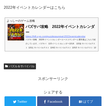
復ギルド対決 12/9土隠秘の影ギルド対決 12/10日隠秘の影ギルド対決 12/11月隠秘
の影 &a...
2022年イベントカレンダーはこちら
よっしーのゲーム攻略
パズサバ攻略 2022年イベントカレンダ
ー
https://hifi.v-ys.com/puzzlessurvival-2022eventcalendar
パズサバ攻略 2022年イベントカレンダーエースコマンダーと通常週はこちらで紹
介しています。パズサバ 12月イベントカレンダー12/1木 12/2金 サバイバルテス
ト 12/3土 サバイバルテスト 12/4日 サバイバルテスト 12/5月 サバイバルテスト 12/
6火サッカーコート訪問サバイバルテスト ラッキールーレット12/7水サッカーコート
訪問サバイバルテスト ラッキールーレットラッキーセブン12/8木サッカーコート訪
問サバイバルテスト ラッキールーレットラッキーセブン12/9金 ラッキーセブン12/1
0土 ギルド制覇-試合段階 12/11日 ...
パズル＆サバイバル
スポンサーリンク
シェアする
Twitter
Facebook
はてブ