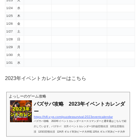
1/23
火
1/24
水
1/25
木
1/26
金
1/27
土
1/28
日
1/29
月
1/30
火
1/31
水
2023年イベントカレンダーはこちら
よっしーのゲーム攻略
パズサバ攻略 2023年イベントカレンダ
ー
https://hifi.v-ys.com/puzzlessurvival-2023eventcalendar
パズサバ攻略 2023年イベントカレンダーエースコマンダーと通常週はこちらで紹
介しています。パズサバ 12月イベントカレンダー12/1金巨怪出没 12/2土巨怪出
没 12/3日巨怪出没 12/4月 ギルド対決ビーチ大作戦 12/5火 ギルド対決ビーチ大作
戦 12/6水機甲修復ギルド対決ビーチ大作戦 12/7木機甲修復ギルド対決 12/8金機甲修