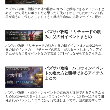
パズサバ攻略 機械生命体の排除の進め方と獲得できるアイテムまと
めどこかで見たロボットだと思ったら使いまわしでしたwイベント内
容が違うので良しとしましょう！機械生命体の排除マップ上に現れた
「操られたロボット」にギャザーをかけて「電...
パズサバ攻略 「リチャードの頼
パズル＆サバイバル
み」父の日イベントまとめ
パズサバ攻略 「リチャードの頼み」父の日イベントまとめ6/19から
父の日イベントの 「リチャードの頼み」がスタートしました。アイ
テムがもらえるイベントなので普通にプレイしながらでもアイテムを
獲得するチャンスです！リチャー...
パズサバ攻略 ハロウィンイベン
パズル＆サバイバル
トの進め方と獲得できるアイテム
まとめ
パズサバ攻略 ハロウィンイベントの進め方と獲得できるアイテムま
とめ10/15からスターとしたハロウィンイベント、10/15〜11/4まで開
催されイベントは４つ？に分かれて進むようです。謎の痕跡マップ上
に現れた【人狼】と【ヴァンパイア...