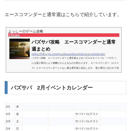
エースコマンダーと通常週はこちらで紹介しています。
よっしーのゲーム攻略
1 Pocket
パズサバ攻略 エースコマンダーと通常
週まとめ
https://hifi.v-ys.com/puzzlesandsurvival-acecommander
パズサバ攻略 エースコマンダーと通常週まとめパズル＆サバイバル「パズサバ」
には週と曜日により報酬がもらえるものが変わります。 エースコマンダー（エスコ
マ）とエースコマンダーじゃない週は通常週と表記します。 週と曜日に合わせて強
化することで報酬ももらえて強く出来るので強化する日を考えてレベルアップしま
しょう！パズサバ 曜日別一覧 通常週エースコマンダー週月英雄欠片獲得英雄獲得/
ナノウェポン材料獲得火建築/研究/訓練ブースト（ラッキーセブン抽選）建築/研究
パズサバ 2月イベントカレンダー
水装備素材獲得/装備改造素材獲得（ラッキーセブン...
2/1
木
2/2
金
サバイバルテスト
2/3
土
サバイバルテスト
2/4
日
サバイバルテスト