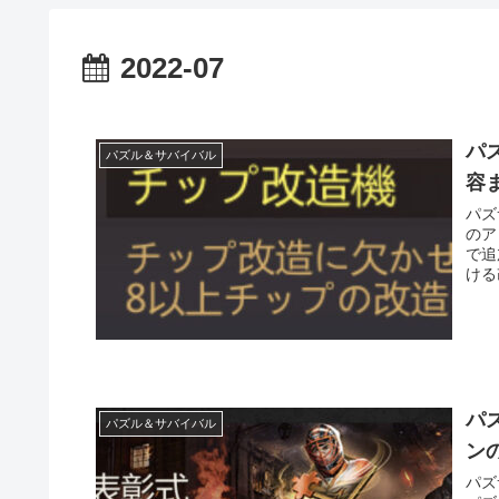
2022-07
パ
パズル＆サバイバル
容
パズ
のア
で追
ける
パ
パズル＆サバイバル
ン
パズ