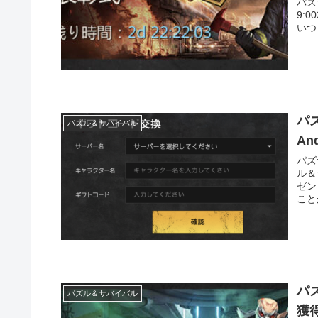
パズ
9:0
いつ.
パ
パズル＆サバイバル
An
パズ
ル＆
ゼン
こと
パ
パズル＆サバイバル
獲