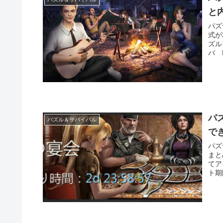
と
パズ
式が
ズル
バ P
パ
パズル＆サバイバル
で
パズ
まと
てア
ト期間