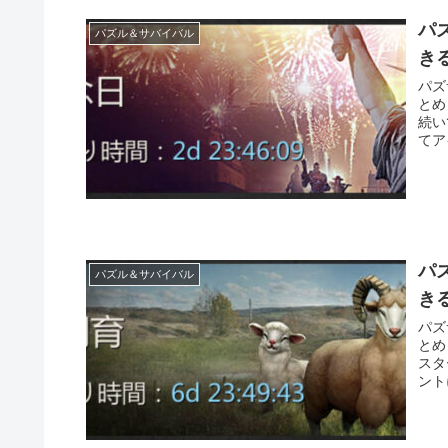
パ
パズル＆サバイバル
き
パズ
とめ
続い
てア
パ
パズル＆サバイバル
き
パズ
とめ
スタ
ント