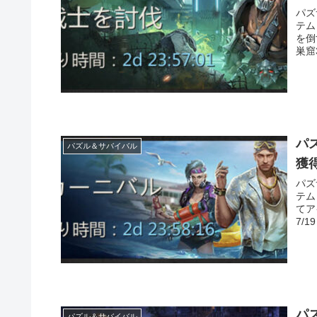
パズ
テム
を倒
巣窟3
パ
パズル＆サバイバル
獲
パズ
テム
てア
7/1
パ
パズル＆サバイバル