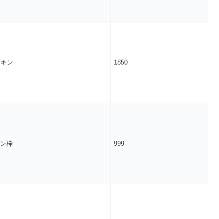
スキン
1850
ン枠
999