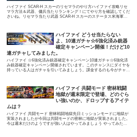
ハイファイ SCAR-H スカーのリセマラのやり方ハイファイ攻略リセ
マラ方法＆武器、傭兵当たりランキング！にてやり方を確認してくだ
さいね。リセマラ当たり武器 SCAR-H スカーのステータス米海軍の
特殊部隊の標準突撃銃です。口径7...
ハイファイ どうせ当たらない
ハイファイ
よ、10連ガチャ☆6強化済み銃器
確定キャンペーン開催！だけど10
連ガチャしてみました。
ハイファイ ☆6強化済み銃器確定キャンペーン10連ガチャ☆6強化済
み銃器確定キャンペーン開催されています。このチャンスにダイヤを
持っている人はガチャを引いてみましょう。課金するのも今がチャン
ス？かもハイファイ キャンペーン 期間...
ハイファイ 共闘モード 密林戦闘
ハイファイ
地獄が週末限定で登場、どのぐら
い強いのか、ドロップするアイテ
ムは？
ハイファイ 共闘モード 密林戦闘地獄先日ミッションモードに地獄が
実装されましたが今回は共闘モードの密林に地獄が実装されました。
今は週末だけのようですが強い人はやってみましょう やってみた結
果を下記に紹介しますが。倒されまくりの復活コ...