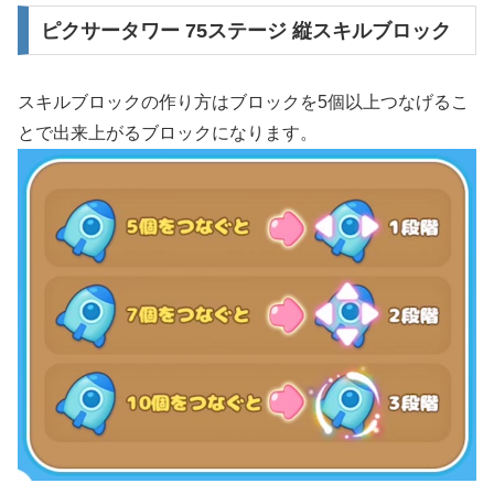
間でリセマラが可能なので強いキャラクターが出るまで頑張りましょう！ピクサー
ピクサータワー 75ステージ 縦スキルブロック
タワー リセマラ手順 「ピクサータワー」をダウンロー...
スキルブロックの作り方はブロックを5個以上つなげるこ
とで出来上がるブロックになります。