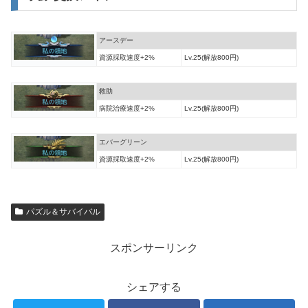
アースデー
資源採取速度+2%
Lv.25(解放800円)
救助
病院治療速度+2%
Lv.25(解放800円)
エバーグリーン
資源採取速度+2%
Lv.25(解放800円)
パズル＆サバイバル
スポンサーリンク
シェアする