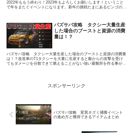
2022年ももう終わり！2023年もよろしくお願いします！ということ
で年をまたぐイベントになります。新年の挑戦たまにあるビンゴのよ
うに任務をクリアすることでアイテムを手に入れ...
パズサバ攻略 タクシー大量生産
パズル＆サバイバル
した場合のブーストと資源の消費
量は！？
パズサバ攻略 タクシー大量生産した場合のブーストと資源の消費量
は！？改造車のT1タクシーを大量に生産すると敵からの攻撃を受け
てもダメージを分散できて燃えることがない強い避難所を作る事がで
きます。こちらで紹介したやり方でタク...
スポンサーリンク
パズサバ攻略 変異ネズミ捕獲イベント
の進め方と獲得できるアイテムまとめ