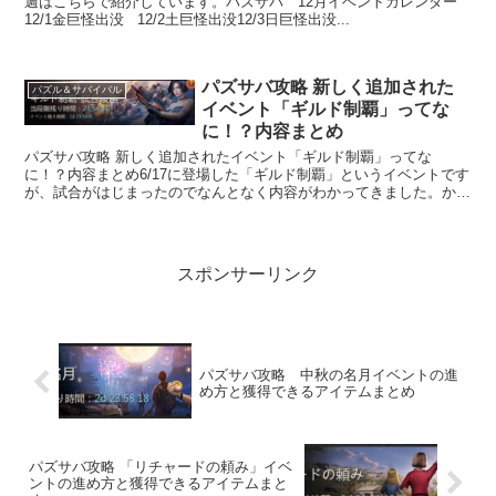
週はこちらで紹介しています。パズサバ 12月イベントカレンダー
12/1金巨怪出没 12/2土巨怪出没12/3日巨怪出没...
パズサバ攻略 新しく追加された
パズル＆サバイバル
イベント「ギルド制覇」ってな
に！？内容まとめ
パズサバ攻略 新しく追加されたイベント「ギルド制覇」ってな
に！？内容まとめ6/17に登場した「ギルド制覇」というイベントです
が、試合がはじまったのでなんとなく内容がわかってきました。かん
たんにいうとギルド対抗のコロシアムになります。パ...
スポンサーリンク
パズサバ攻略 中秋の名月イベントの進
め方と獲得できるアイテムまとめ
パズサバ攻略 「リチャードの頼み」イベ
ントの進め方と獲得できるアイテムまと