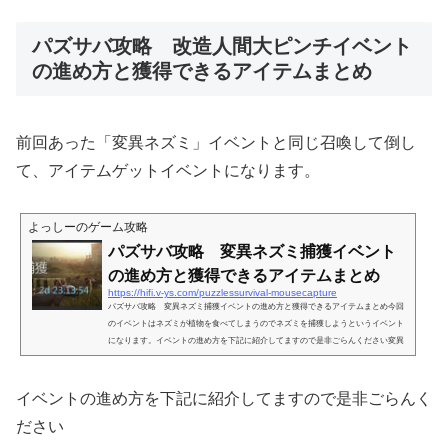
パズサバ攻略 改造人間大ピンチイベント
の進め方と獲得できるアイテムまとめ
前回あった「変異ネズミ」イベントと同じ召喚して倒し
て、アイテムゲットイベントになります。
よっしーのゲーム攻略
パズサバ攻略 変異ネズミ捕獲イベント
の進め方と獲得できるアイテムまとめ
https://hifi.v-ys.com/puzzlessurvival-mousecapture
パズサバ攻略 変異ネズミ捕獲イベントの進め方と獲得できるアイテムまとめ今回
のイベントはネズミが植物を食べてしまうのでネズミを捕獲しようというイベント
になります。イベントの進め方を下記に紹介してますので是非ごらんください変異
ネズミ捕獲 イベント期間6/25 9:00 〜 6/28 9:006/25 9:00 〜 6/29 9:00
(変異ネズミショップ)変異ネズミ捕獲の進め方材料(GM種籾)を10個手に入れて合成
する↓「未熟な籾米」か、まれに「熟した籾米」が手に入る↓籾米を選んで召喚する
イベントの進め方を下記に紹介してますので是非ごらんく
とマップにネズミが現れる↓ネズミをギャザー攻撃する↓...
ださい