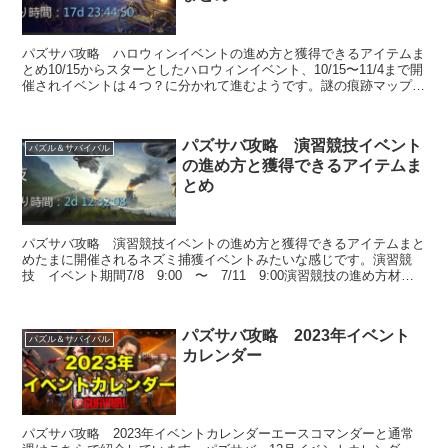
パズサバ攻略 ハロウィンイベントの進め方と獲得できるアイテムま
とめ10/15からスターとしたハロウィンイベント、10/15〜11/4まで開
催されイベントは４つ？に分かれて進むようです。謎の痕跡マップ上
に現れた【人狼】と【ヴァンパイア...
パズサバ攻略 演習競技イベント
パズル＆サバイバル
の進め方と獲得できるアイテムま
とめ
パズサバ攻略 演習競技イベントの進め方と獲得できるアイテムまと
めたまに開催されるネズミ捕獲イベントみたいな感じです。演習競
技 イベント期間7/8 9:00 〜 7/11 9:00演習競技の進め方材料
(マップの手掛かり)を10個...
パズサバ攻略 2023年イベント
パズル＆サバイバル
カレンダー
パズサバ攻略 2023年イベントカレンダーエースコマンダーと通常