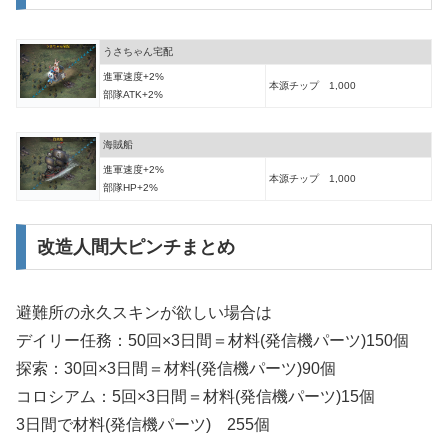
うさちゃん宅配
進軍速度+2%
本源チップ 1,000
部隊ATK+2%
海賊船
進軍速度+2%
本源チップ 1,000
部隊HP+2%
改造人間大ピンチまとめ
避難所の永久スキンが欲しい場合は
デイリー任務：50回×3日間＝材料(発信機パーツ)150個
探索：30回×3日間＝材料(発信機パーツ)90個
コロシアム：5回×3日間＝材料(発信機パーツ)15個
3日間で材料(発信機パーツ) 255個