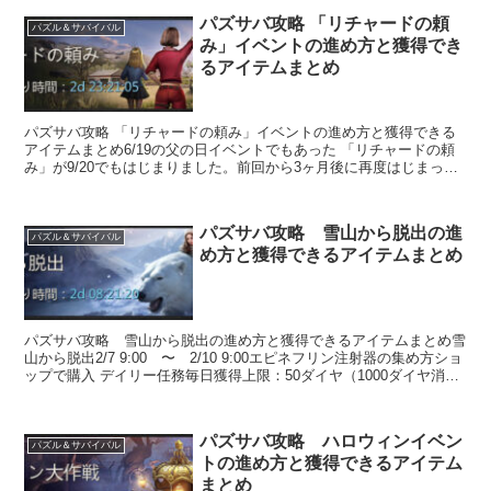
パズサバ攻略 「リチャードの頼
パズル＆サバイバル
み」イベントの進め方と獲得でき
るアイテムまとめ
パズサバ攻略 「リチャードの頼み」イベントの進め方と獲得できる
アイテムまとめ6/19の父の日イベントでもあった 「リチャードの頼
み」が9/20でもはじまりました。前回から3ヶ月後に再度はじまった
イベントなので定期的に開催されるのかな...
パズサバ攻略 雪山から脱出の進
パズル＆サバイバル
め方と獲得できるアイテムまとめ
パズサバ攻略 雪山から脱出の進め方と獲得できるアイテムまとめ雪
山から脱出2/7 9:00 〜 2/10 9:00エピネフリン注射器の集め方ショ
ップで購入 デイリー任務毎日獲得上限：50ダイヤ（1000ダイヤ消
費...
パズサバ攻略 ハロウィンイベン
パズル＆サバイバル
トの進め方と獲得できるアイテム
まとめ