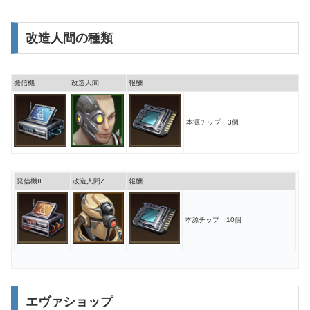
改造人間の種類
発信機
改造人間
報酬
本源チップ 3個
発信機II
改造人間Z
報酬
本源チップ 10個
エヴァショップ