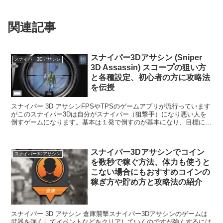
関連記事
スナイパー3Dアサシン (Sniper
スナイパー3Dアサシン
3D Assassin) スコープの狙い方
と各種設定、初心者の方に攻略法
を伝授
スナイパー 3D アサシンFPSやTPSのゲームアプリが流行っています
がこのスナイパー3Dは自分がスナイパー（狙撃手）になり悪い人を
倒すゲームになります。基本は１発で倒すのが基本になり、目標にな
るターゲットが出てきたら撃って倒すことでミ...
スナイパー3Dアサシンでコイン
スナイパー3Dアサシン
を数秒で稼ぐ方法、体力も使うと
こない場合にもおすすめコインの
稼ぎ方や貯め方と攻略法の紹介
スナイパー 3D アサシン 倉庫襲撃スナイパー3Dアサシンのゲームは
武器を強くしてイベントなどをクリアしていくのですが強くするには