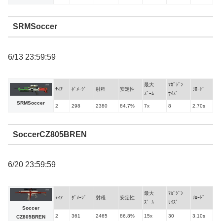
SRMSoccer
6/13 23:59:59
最大
ﾏｶﾞｼﾞﾝ
ﾃｨｱ
ﾀﾞﾒｰｼﾞ
射程
安定性
ﾘﾛｰﾄﾞ
ｽﾞｰﾑ
ｻｲｽﾞ
SRMSoccer
2
298
2380
84.7%
7x
8
2.70s
SoccerCZ805BREN
6/20 23:59:59
最大
ﾏｶﾞｼﾞﾝ
ﾃｨｱ
ﾀﾞﾒｰｼﾞ
射程
安定性
ﾘﾛｰﾄﾞ
ｽﾞｰﾑ
ｻｲｽﾞ
Soccer
2
361
2465
86.8%
15x
30
3.10s
CZ805BREN