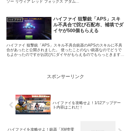
ソー リヴィア レッド フォックス アダム...
ハイファイ 狙撃銃「APS」スキ
ハイファイ
ル不具合で詫び石配布、補填でダ
イヤが500個もらえる
ハイファイ 狙撃銃「APS」スキル不具合銃器のAPSのスキルに不具
合があったと公開されました。 使ったことのない銃器なのでどうで
もよかったのですがお詫びにダイヤがもらえるのでもらっときます。
ダイヤばらまいたらおとなしくなると思うなよ...
スポンサーリンク
ハイファイを攻略せよ！1/12アップデー
ト内容はこれだ！
ハイファイを攻略せよ！銃器「XM壱零