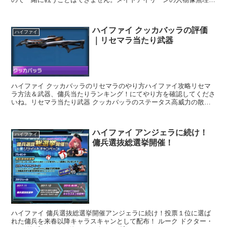
りメイド服を着せられた「アイリーン」。自分の...
ハイファイ クッカバッラの評価
ハイファイ
｜リセマラ当たり武器
ハイファイ クッカバッラのリセマラのやり方ハイファイ攻略リセマ
ラ方法＆武器、傭兵当たりランキング！にてやり方を確認してくださ
いね。リセマラ当たり武器 クッカバッラのステータス高威力の散弾
を採用したエインガナ社製の散弾銃。散弾を発射...
ハイファイ アンジェラに続け！
ハイファイ
傭兵選抜総選挙開催！
ハイファイ 傭兵選抜総選挙開催アンジェラに続け！投票１位に選ば
れた傭兵を来春以降キャラスキャンとして配布！ ルーク ドクター・