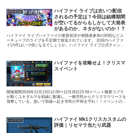
ハイファイ ライブは次いつ配信
ハイファイ
されるの予定は？今回は結構期間
が空いてるからもしかして大発表
があるのか、ネタがないのか！？
ハイファイ ライブハイファイの更新状況や視聴者参加の対戦などユ
ーチューブのライブを不定期で放送されています。 次回のハイファ
イLIVEはいつ頃になるでしょうか。ハイファイ ライブ公式チャンネ
ル【公式】ハイドアンドファイアチャンネル ...
ハイファイを攻略せよ！クリスマ
ハイファイ
スイベント
開催期間2016年12月13日12:00〜12月26日23:59イベント概要コブラ
が動くユキダルマを戦線に配備し、一般市民からクリスマスリースを
強奪している。急いで前線へ赴き市民の平和を守れ！！イベントの進
め方ホーム画面の右上...
ハイファイ Mk1クリスカスタムの
ハイファイ
評価｜リセマラ当たり武器