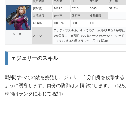
使用武器
生存力
HP
防御力
クリ率
突撃銃
44225
6510
5065
31.2%
装填速度
命中率
回避率
攻撃間隔
43.6%
100.0%
380.0
1.0
アクティブスキル。すべてのチーム員のHPを１秒毎に
ジェリー
スキル
900回復し、５秒間7000ダメージをシールドでガード
します(スキル効果はランクに応じて増加)
▼ジェリーのスキル
8秒間すべての敵を挑発し、ジェリー自分自身を攻撃する
ように誘導します。自分の防御は大幅増加します。（継続
時間はランクに応じて増加）