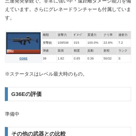
三連発突撃銃で、非常に強い中・遠距離ダメージ能力を備
えています。さらにグレネードランチャーも付属していま
す。
種類
攻撃力
ﾀﾞﾒｰｼﾞ
貫通力
クリ率
連射力
突撃銃
109536
315
100.0%
22.6%
7.2
弾倉
装填
精度
反動
射程
ランク
38
1.82
0.65
0.36
50/32
S
G36E
※ステータスはレベル最大時のもの。
G36Eの評価
準備中
その他の武器との比較