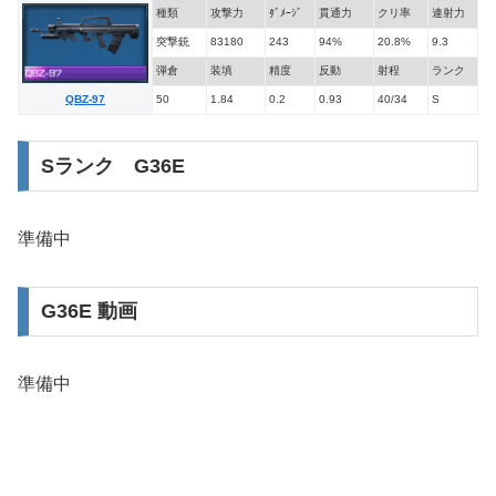
種類
攻撃力
ﾀﾞﾒｰｼﾞ
貫通力
クリ率
連射力
突撃銃
83180
243
94%
20.8%
9.3
弾倉
装填
精度
反動
射程
ランク
50
1.84
0.2
0.93
40/34
S
QBZ-97
Sランク G36E
準備中
G36E 動画
準備中