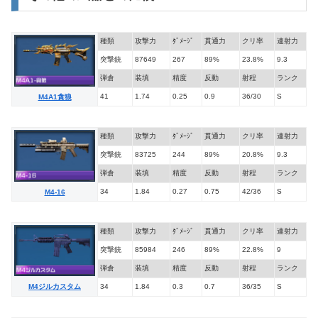
種類
攻撃力
ﾀﾞﾒｰｼﾞ
貫通力
クリ率
連射力
突撃銃
87649
267
89%
23.8%
9.3
弾倉
装填
精度
反動
射程
ランク
41
1.74
0.25
0.9
36/30
S
M4A1貪狼
種類
攻撃力
ﾀﾞﾒｰｼﾞ
貫通力
クリ率
連射力
突撃銃
83725
244
89%
20.8%
9.3
弾倉
装填
精度
反動
射程
ランク
34
1.84
0.27
0.75
42/36
S
M4-16
種類
攻撃力
ﾀﾞﾒｰｼﾞ
貫通力
クリ率
連射力
突撃銃
85984
246
89%
22.8%
9
弾倉
装填
精度
反動
射程
ランク
34
1.84
0.3
0.7
36/35
S
M4ジルカスタム