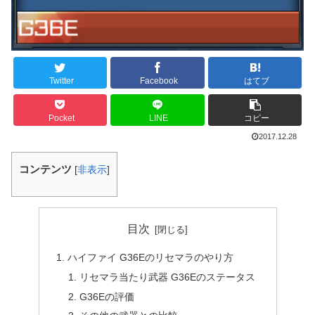
Twitter
Facebook
はてブ
Pocket
LINE
コピー
2017.12.28
コンテンツ
[
非表示
]
目次
ハイファイ G36Eのリセマラのやり方
リセマラ当たり武器 G36Eのステータス
G36Eの評価