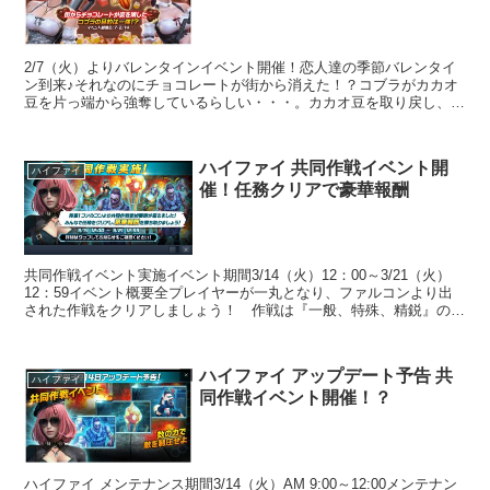
2/7（火）よりバレンタインイベント開催！恋人達の季節バレンタイ
ン到来♪それなのにチョコレートが街から消えた！？コブラがカカオ
豆を片っ端から強奪しているらしい・・・。カカオ豆を取り戻し、バ
レンタインを守れ！お正月にあったイベントと...
ハイファイ 共同作戦イベント開
ハイファイ
催！任務クリアで豪華報酬
共同作戦イベント実施イベント期間3/14（火）12：00～3/21（火）
12：59イベント概要全プレイヤーが一丸となり、ファルコンより出
された作戦をクリアしましょう！ 作戦は『一般、特殊、精鋭』の3
つからなり、1つ目の作戦を...
ハイファイ アップデート予告 共
ハイファイ
同作戦イベント開催！？
ハイファイ メンテナンス期間3/14（火）AM 9:00～12:00メンテナン