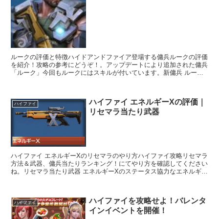
ルークの評価と特徴ハイドアンドファイア登場する傭兵ルークの評価
を紹介！攻略の参考にどうぞ！。アップデートにより追加された傭兵
「ルーク」今回もルークにはスキルが付いています。新傭兵 ルーク
民間軍事企業エインガナ社の役員兼現場担当。か...
ハイファイ エネルギーXの評価｜
ハイファイ
リセマラ当たり武器
ハイファイ エネルギーXのリセマラのやり方ハイファイ攻略リセマラ
方法＆武器、傭兵当たりランキング！にてやり方を確認してください
ね。リセマラ当たり武器 エネルギーXのステータス協力なエネルギー
X線武器で特殊なレーザー発射装置を起動さ...
ハイファイを攻略せよ！バレンタ
ハイファイ
インイベントを開催！