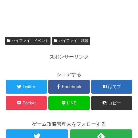
ハイファイ イベント
ハイファイ 銃器
スポンサーリンク
シェアする
Twitter
Facebook
はてブ
Pocket
LINE
コピー
ゲーム攻略管理人をフォローする