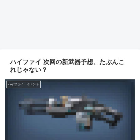
ハイファイ 次回の新武器予想、たぶんこ
れじゃない？
ハイファイ イベント