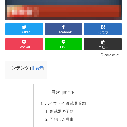
Twitter
Facebook
はてブ
Pocket
LINE
コピー
2018.03.24
コンテンツ
[
非表示
]
目次
ハイファイ 新武器追加
新武器の予想
予想した理由