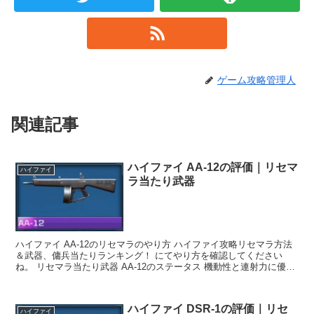
ゲーム攻略管理人
関連記事
ハイファイ AA-12の評価｜リセマ
ハイファイ
ラ当たり武器
ハイファイ AA-12のリセマラのやり方 ハイファイ攻略リセマラ方法
＆武器、傭兵当たりランキング！ にてやり方を確認してください
ね。 リセマラ当たり武器 AA-12のステータス 機動性と連射力に優れ
た散弾銃で、12個の給弾が発射されます。...
ハイファイ DSR-1の評価｜リセ
ハイファイ