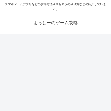
スマホゲームアプリなどの攻略方法やリセマラのやり方などの紹介していま
す。
よっしーのゲーム攻略