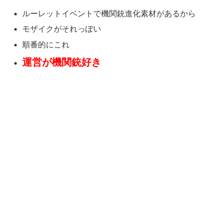
ルーレットイベントで機関銃進化素材があるから
モザイクがそれっぽい
順番的にこれ
運営が機関銃好き