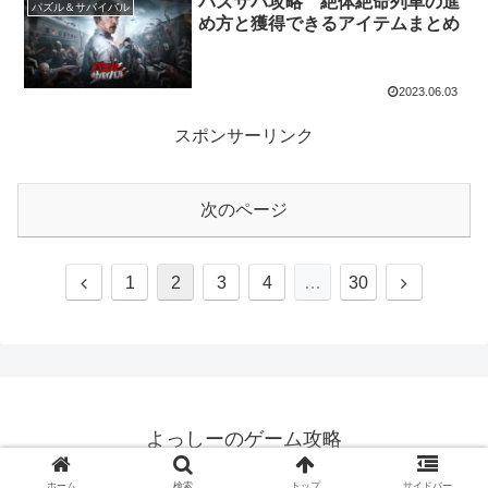
パズサバ攻略 絶体絶命列車の進
パズル＆サバイバル
め方と獲得できるアイテムまとめ
2023.06.03
スポンサーリンク
次のページ
1
2
3
4
…
30
よっしーのゲーム攻略
© 2016 よっしーのゲーム攻略.
ホーム
検索
トップ
サイドバー