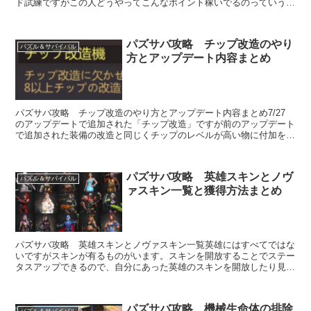
ド試練ですがこの人どうやってこんなポイント稼いでるのっていう方
居ませんか？実はアイディーを使えば無限ループが...
パズサバ攻略 チップ改造のやり
パズル＆サバイバル
方とアップデート内容まとめ
パズサバ攻略 チップ改造のやり方とアップデート内容まとめ7/27
のアップデートで追加された「チップ改造」ですが前のアップデート
で追加された装備の改造と同じくチップのレベルが高い物に付加をつ
ける改造になります。チップ改造の条件...
パズサバ攻略 英雄スキンとノヴ
パズル＆サバイバル
ァスキン一覧と獲得方法まとめ
パズサバ攻略 英雄スキンとノヴァスキン一覧英雄にはすべてではな
いですがスキンが有るものがいます。スキンを開放することでステー
タスアップできるので、自分にあった英雄のスキンを開放したり見た
目だけで開放するのもたのしくなります。開放する...
パズサバ攻略 機械生命体の排除
パズル＆サバイバル