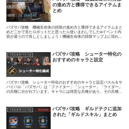
の進め方と獲得できるアイテムま
とめ
パズサバ攻略 機械生命体の排除の進め方と獲得できるアイテムまと
めどこかで見たロボットだと思ったら使いまわしでしたwイベント内
容が違うので良しとしましょう！機械生命体の排除マップ上に現れた
「操られたロボット」にギャザーをかけて「電...
パズサバ攻略 シューター特化の
パズル＆サバイバル
おすすめのキャラと設定
パズサバ攻略 シューター特化のおすすめのキャラと設定パスル＆サ
バイバル「パズサバ」は「ファイター」「シューター」「ライダー」
の兵種に分かれています。キャラには得意な兵種があり、その兵種の
みを上げていく「特化」していく事でゲームを進めやす...
パズサバ攻略 ギルドテクに追加
パズル＆サバイバル
された「ギルドスキル」まとめ