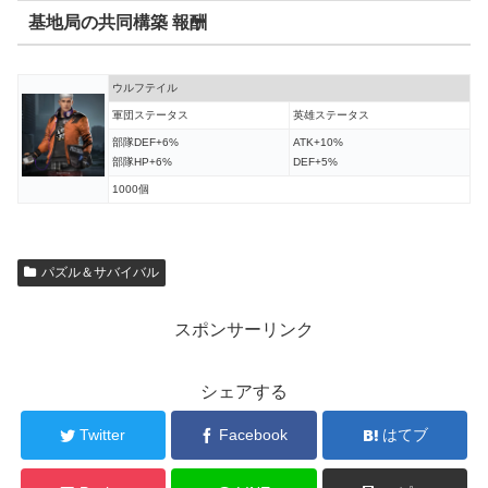
基地局の共同構築 報酬
ウルフテイル
軍団ステータス
英雄ステータス
部隊DEF+6%
ATK+10%
部隊HP+6%
DEF+5%
1000個
パズル＆サバイバル
スポンサーリンク
シェアする
Twitter
Facebook
はてブ