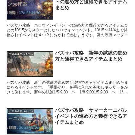
トの進め方と獲得できるアイテム
まとめ
パズサバ攻略 ハロウィンイベントの進め方と獲得できるアイテムま
とめ10/15からスターとしたハロウィンイベント、10/15〜11/4まで開
催されイベントは４つ？に分かれて進むようです。謎の痕跡マップ上
に現れた【人狼】と【ヴァンパイア...
パズサバ攻略 新年の試練の進め
パズル＆サバイバル
方と獲得できるアイテムまとめ
パズサバ攻略 新年の試練の進め方と獲得できるアイテムまとめたま
にあるイベントです。「手掛かり」を手に入れて召喚しギャザーをか
けて倒します。新年の試練1/5 9:00 〜 1/8 9:001/5 9:00 〜 1/9
9:00 （マリ...
パズサバ攻略 サマーカーニバル
パズル＆サバイバル
イベントの進め方と獲得できるア
イテムまとめ