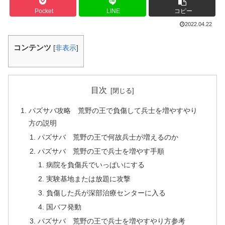
Pocket
LINE
コピー
2022.04.22
コンテンツ
[
非表示
]
目次
パズサバ攻略 荒野の王で負傷して兵士を増やすやり
方の説明
パズサバ 荒野の王で何故兵士が増えるのか
パズサバ 荒野の王で兵士を増やす手順
病院を負傷兵でいっぱいにする
実験基地または放題に攻撃
負傷した兵が深部治療センターに入る
国バフ発動
パズサバ 荒野の王で兵士を増やすやり方参考