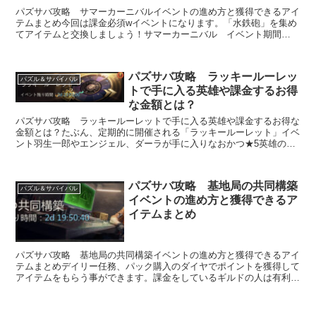
パズサバ攻略 サマーカーニバルイベントの進め方と獲得できるアイ
テムまとめ今回は課金必須wイベントになります。「水鉄砲」を集め
てアイテムと交換しましょう！サマーカーニバル イベント期間
7/19 9:00 〜 7/22 9:00...
パズサバ攻略 ラッキールーレッ
パズル＆サバイバル
トで手に入る英雄や課金するお得
な金額とは？
パズサバ攻略 ラッキールーレットで手に入る英雄や課金するお得な
金額とは？たぶん、定期的に開催される「ラッキールーレット」イベ
ント羽生一郎やエンジェル、ダーラが手に入りなおかつ★5英雄の万
能欠片も当たるかもしれないという結構お得なイベ...
パズサバ攻略 基地局の共同構築
パズル＆サバイバル
イベントの進め方と獲得できるア
イテムまとめ
パズサバ攻略 基地局の共同構築イベントの進め方と獲得できるアイ
テムまとめデイリー任務、パック購入のダイヤでポイントを獲得して
アイテムをもらう事ができます。課金をしているギルドの人は有利な
イベントで、課金は必須なイベントとなっております。...