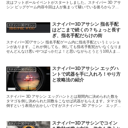
次はフットボールイベントがスタートしました。スナイパー 3D アサ
シン ビッグゲーム内容今回は人が集まって騒いでいる後ろからフッ
トボール選手が登場しフットボー...
スナイパー3Dアサシン 指名手配
スナイパー3Dアサシン
はどこまで続くの？ちょっと長す
ぎ、指名手配だらけの街
スナイパー3Dアサシン 指名手配ゲーム内に指名手配というミッショ
ンがあります。これが倒しても、倒しても指名手配犯がいなくなりま
せんどんなけ悪いやつばっかだよ！と思いながらとうとう100人まで
きました100というきりのいい数字で終わ...
スナイパー3Dアサシン エッグハ
スナイパー3Dアサシン
ントで武器を手に入れろ！やり方
と攻略法の紹介
スナイパー 3D アサシン エッグハントとは期間内に決められた数を
タマゴを倒し決められた回数をこなせば武器がもらえます。タマゴを
倒すという表現がおかしいですがスナイパー 3D アサシン エッグハ
ントのやり方TOPから「エッグハント」...
スナイパー3Dアサシンでコイン
スナイパー3Dアサシン