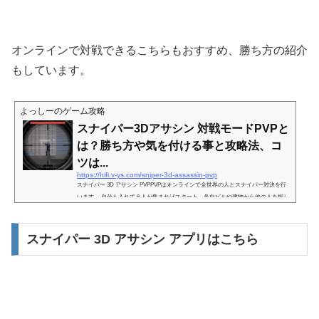
オンラインで対戦できるこちらもおすすめ、勝ち方の紹介
もしています。
よっしーのゲーム攻略
スナイパー3Dアサシン 対戦モードPVPと
は？勝ち方や気を付ける事と攻略法、コ
ツは...
https://hifi.v-ys.com/sniper-3d-assassin-pvp
スナイパー 3D アサシン PVPPVPはオンラインで全世界の人とスナイパー対決を行
います。 自分も入れて８人が集まればスタート、各自ビルや建物から他の人を探し
狙撃手となり戦います。 敵に与えたダメージやキル数で順位が変わります。スナイ
パー 3D アサシン PVPの始め方TOPからPvpをタップします。スナイパーアリーナ
に入るのでミッション開始を押すとマッチングが始まります。 ※ここでスナイパー
スナイパー 3D アサシン アプリはこちら
ライフルを持っていないと強制で持ち替えさせられます。マッチングが始まると戦
う相手のリストが並びます。国旗が並ぶと各国でプレイさ...