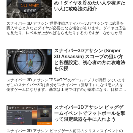
め！ダイヤを貯めたい人や稼ぎた
い人に攻略法の紹介
スナイパー 3D アサシン 世界作戦スナイパー3Dアサシンでは武器を
購入するときなどダイヤが必要になる場合があります。ダイヤは広告
を見たり、レベルが上がればもらえたりするのですが、なかなか溜ま
らないですよね。世界作戦であればミッションを...
スナイパー3Dアサシン (Sniper
スナイパー3Dアサシン
3D Assassin) スコープの狙い方
と各種設定、初心者の方に攻略法
を伝授
スナイパー 3D アサシンFPSやTPSのゲームアプリが流行っています
がこのスナイパー3Dは自分がスナイパー（狙撃手）になり悪い人を
倒すゲームになります。基本は１発で倒すのが基本になり、目標にな
るターゲットが出てきたら撃って倒すことでミ...
スナイパー3Dアサシン ビッグゲ
スナイパー3Dアサシン
ームイベントでフットボールを撃
って限定武器を手に入れよう
スナイパー 3D アサシン ビッグゲーム前回のクリスマスイベントの