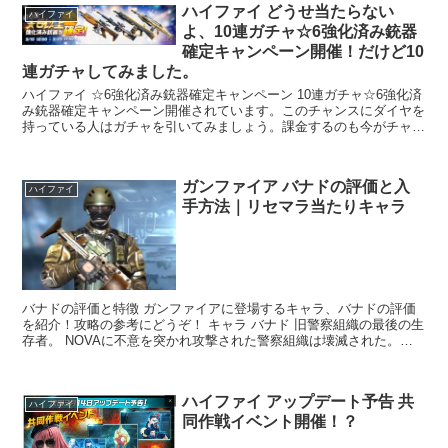
ハイファイ どうせ当たらない
ハイファイ
よ、10連ガチャ☆6強化済み銃器
確定キャンペーン開催！だけど10
連ガチャしてみました。
ハイファイ ☆6強化済み銃器確定キャンペーン 10連ガチャ☆6強化済
み銃器確定キャンペーン開催されています。このチャンスにダイヤを
持っている人はガチャを引いてみましょう。課金するのも今がチャン
ス？かも ハイファイ キャンペーン 期間 ...
ガンファイア バナドの評価と入
ハイファイ
手方法｜リセマラ当たりキャラ
バナドの評価と特徴 ガンファイアに登場するキャラ、バナドの評価
を紹介！攻略の参考にどうぞ！ キャラ バナド 旧警察組織の最後の生
存者。 NOVAに不意を突かれ攻撃された警察組織は壊滅された。今
は誰も知らない旧警察組織の最後生存者。 感染者...
ハイファイ アップデート予告 共
ハイファイ
同作戦イベント開催！？