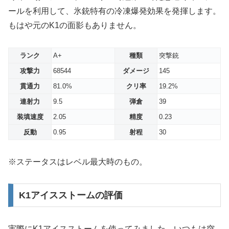
ールを利用して、氷銃特有の冷凍爆発効果を発揮します。
もはや元のK1の面影もありません。
ランク
A+
種類
突撃銃
攻撃力
68544
ダメージ
145
貫通力
81.0%
クリ率
19.2%
連射力
9.5
弾倉
39
装填速度
2.05
精度
0.23
反動
0.95
射程
30
※ステータスはレベル最大時のもの。
K1アイスストームの評価
実際にK1アイスストームを使ってみました、いつもは突