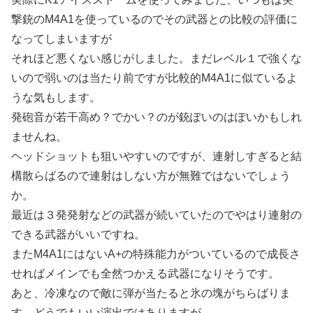
撃銃のM4A1を使っているのでその武器との比較の評価に
なってしまいますが
それほど悪くない感じがしました。まだレベル１で強くな
いので弱いのは当たり前ですが比較的M4A1に似ているよ
うな気もします。
発砲音が若干高め？でかい？のが銃ぽいのはぽいかもしれ
ませんね。
ヘッドショットも狙いやすいのですが、連射しすぎると結
構散らばるので連射はしない方が無難ではないでしょう
か。
最近は３発発射などの武器が続いていたのでやはり連射の
できる武器がいいですね。
またM4A1にはないA+の特殊能力がついているので成長さ
せればメインでも全然つかえる武器になりそうです。
あと、冷凍なので敵に弾が当たると氷の塊がちらばりま
す。どうでもいい演出ではありますが。