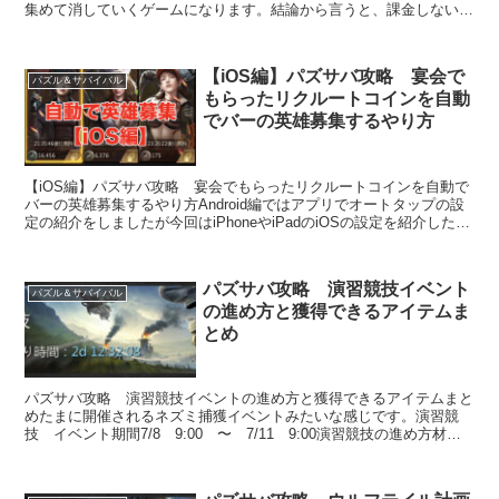
集めて消していくゲームになります。結論から言うと、課金しないと
クリアは難しいですwですが、意外とやってみるとい...
【iOS編】パズサバ攻略 宴会で
パズル＆サバイバル
もらったリクルートコインを自動
でバーの英雄募集するやり方
【iOS編】パズサバ攻略 宴会でもらったリクルートコインを自動で
バーの英雄募集するやり方Android編ではアプリでオートタップの設
定の紹介をしましたが今回はiPhoneやiPadのiOSの設定を紹介したい
と思います。iOSの...
パズサバ攻略 演習競技イベント
パズル＆サバイバル
の進め方と獲得できるアイテムま
とめ
パズサバ攻略 演習競技イベントの進め方と獲得できるアイテムまと
めたまに開催されるネズミ捕獲イベントみたいな感じです。演習競
技 イベント期間7/8 9:00 〜 7/11 9:00演習競技の進め方材料
(マップの手掛かり)を10個...