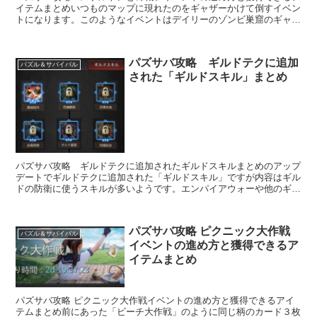
イテムまとめいつものマップに現れたのをギャザーかけて倒すイベン
トになります。このようなイベントはデイリーのゾンビ巣窟のギャザ
ーはカウントされませんのでご注意ください。...
パズサバ攻略 ギルドテクに追加
パズル＆サバイバル
された「ギルドスキル」まとめ
パズサバ攻略 ギルドテクに追加されたギルドスキルまとめのアップ
デートでギルドテクに追加された「ギルドスキル」ですが内容はギル
ドの防衛に使うスキルが多いようです。エンパイアウォーや他のギル
ドから燃やされやすいギルドにはおすすめのス...
パズサバ攻略 ピクニック大作戦
パズル＆サバイバル
イベントの進め方と獲得できるア
イテムまとめ
パズサバ攻略 ピクニック大作戦イベントの進め方と獲得できるアイ
テムまとめ前にあった「ビーチ大作戦」のように同じ柄のカード３枚