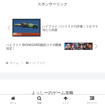
スポンサーリンク
ハイファイ バジリスクの評価｜リセマラ
当たり武器
ハイファイ BIOHAZARD復刻コラボ開催
決定！
ホーム
ハイファイ
よっしーのゲーム攻略
© 2016 よっしーのゲーム攻略.
ホーム
検索
トップ
サイドバー