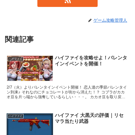
ゲーム攻略管理人
関連記事
ハイファイを攻略せよ！バレンタ
ハイファイ
インイベントを開催！
2/7（火）よりバレンタインイベント開催！ 恋人達の季節バレンタイ
ン到来♪ それなのにチョコレートが街から消えた！？ コブラがカカ
オ豆を片っ端から強奪しているらしい・・・。 カカオ豆を取り戻
し、バレンタインを守れ！ お正月にあったイベントと...
ハイファイ 大黒天の評価｜リセ
ハイファイ
マラ当たり武器