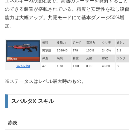
エネルギーXの強化版で、高熱のレーザーを発射すること
のできる装置が搭載されている。精度と安定性を残し殺傷
能力は大幅アップ。共闘モードにて基本ダメージ50%増
加。
種類
攻撃力
ﾀﾞﾒｰｼﾞ
貫通力
クリ率
連射力
突撃銃
158640
779
100%
24.6%
9.3
弾倉
装填
精度
反動
射程
ランク
47
1.78
1.00
0.00
40/30
S
スパルタX
※ステータスはレベル最大時のもの。
スパルタX スキル
赤炎