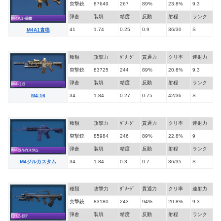
突撃銃
87649
267
89%
23.8%
9.3
弾倉
装填
精度
反動
射程
ランク
41
1.74
0.25
0.9
36/30
S
M4A1貪狼
種類
攻撃力
ﾀﾞﾒｰｼﾞ
貫通力
クリ率
連射力
突撃銃
83725
244
89%
20.8%
9.3
弾倉
装填
精度
反動
射程
ランク
34
1.84
0.27
0.75
42/36
S
M4-16
種類
攻撃力
ﾀﾞﾒｰｼﾞ
貫通力
クリ率
連射力
突撃銃
85984
246
89%
22.8%
9
弾倉
装填
精度
反動
射程
ランク
34
1.84
0.3
0.7
36/35
S
M4ジルカスタム
種類
攻撃力
ﾀﾞﾒｰｼﾞ
貫通力
クリ率
連射力
突撃銃
83180
243
94%
20.8%
9.3
弾倉
装填
精度
反動
射程
ランク