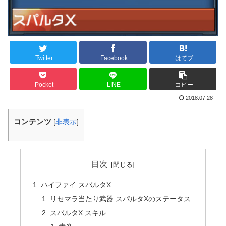
Twitter
Facebook
はてブ
Pocket
LINE
コピー
2018.07.28
コンテンツ
[
非表示
]
目次
ハイファイ スパルタX
リセマラ当たり武器 スパルタXのステータス
スパルタX スキル