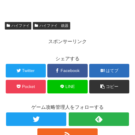
ハイファイ
ハイファイ 銃器
スポンサーリンク
シェアする
Twitter
Facebook
はてブ
Pocket
LINE
コピー
ゲーム攻略管理人をフォローする